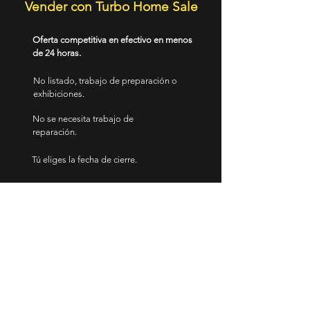
Vender con Turbo Home Sale
Oferta competitiva en efectivo en menos
de 24 horas.
No listado, trabajo de preparación o
exhibiciones.
No se necesita trabajo de
reparación.
Tú eliges la fecha de cierre.
Tarifas cero. Cero
Comisiones.